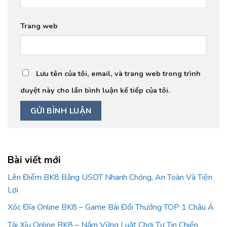
Trang web
Lưu tên của tôi, email, và trang web trong trình
duyệt này cho lần bình luận kế tiếp của tôi.
Bài viết mới
Lên Điểm BK8 Bằng USDT Nhanh Chóng, An Toàn Và Tiện
Lợi
Xóc Đĩa Online BK8 – Game Bài Đổi Thưởng TOP 1 Châu Á
Tài Xỉu Online BK8 – Nắm Vững Luật Chơi Tự Tin Chiến