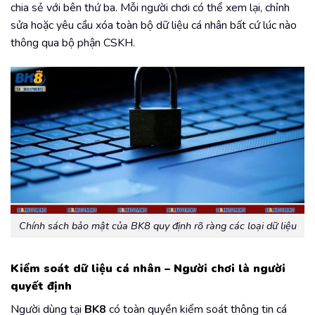
chia sẻ với bên thứ ba.
Mỗi người chơi có thể xem lại, chỉnh
sửa hoặc yêu cầu xóa toàn bộ dữ liệu cá nhân bất cứ lúc nào
thông qua bộ phận CSKH.
Chính sách bảo mật của BK8 quy định rõ ràng các loại dữ liệu
Kiểm soát dữ liệu cá nhân – Người chơi là người
quyết định
Người dùng tại
BK8
có toàn quyền kiểm soát thông tin cá