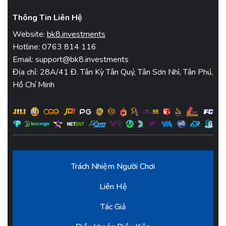
Thông Tin Liên Hệ
Website:
bk8.investments
Hotline: 0763 814 116
Email:
support@bk8.investments
Địa chỉ: 28A/41 Đ. Tân Kỳ Tân Quý, Tân Sơn Nhì, Tân Phú,
Hồ Chí Minh
Trách Nhiệm Người Chơi
Liên Hệ
Tác Giả