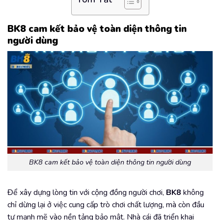
BK8 cam kết bảo vệ toàn diện thông tin
người dùng
BK8 cam kết bảo vệ toàn diện thông tin người dùng
Để xây dựng lòng tin với cộng đồng người chơi,
BK8
không
chỉ dừng lại ở việc cung cấp trò chơi chất lượng, mà còn đầu
tư mạnh mẽ vào nền tảng bảo mật. Nhà cái đã triển khai