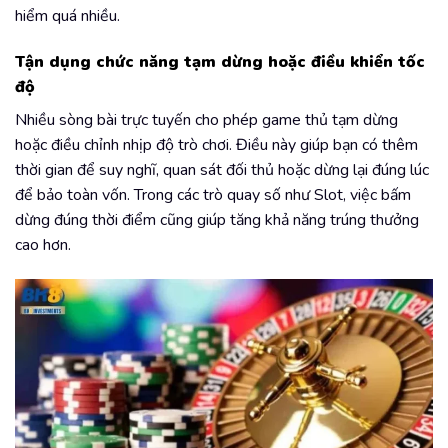
hiểm quá nhiều.
Tận dụng chức năng tạm dừng hoặc điều khiển tốc
độ
Nhiều sòng bài trực tuyến cho phép game thủ tạm dừng
hoặc điều chỉnh nhịp độ trò chơi. Điều này giúp bạn có thêm
thời gian để suy nghĩ, quan sát đối thủ hoặc dừng lại đúng lúc
để bảo toàn vốn. Trong các trò quay số như Slot, việc bấm
dừng đúng thời điểm cũng giúp tăng khả năng trúng thưởng
cao hơn.