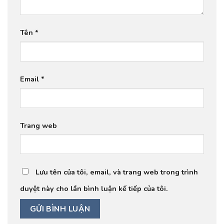
Tên
*
Email
*
Trang web
Lưu tên của tôi, email, và trang web trong trình
duyệt này cho lần bình luận kế tiếp của tôi.