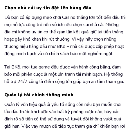
Chọn nhà cái uy tín đặt lên hàng đầu
Dù bạn có áp dụng mẹo chơi Casino thắng lớn tốt đến đâu thì
mọi nỗ lực cũng trở nên vô ích nếu chọn sai nhà cái. Những
địa chỉ không uy tín có thể gian lận kết quả, giữ lại tiền thắng
hoặc gây khó khăn khi rút thưởng. Vì vậy, hãy chọn những
thương hiệu hàng đầu như BK8 – nhà cái được cấp phép hoạt
động, minh bạch và có chính sách bảo mật nghiêm ngặt.
Tại BK8, mọi tựa game đều được vận hành công bằng, đảm
bảo mỗi phiên cược là một lần tranh tài minh bạch. Hệ thống
hỗ trợ 24/7 cũng là điểm cộng lớn giúp bạn an tâm tham gia.
Quản lý tài chính thông minh
Quản lý vốn hiệu quả là yếu tố sống còn nếu bạn muốn chơi
lâu dài. Trước khi bước vào bất kỳ phòng cược nào, hãy xác
định rõ số tiền có thể sử dụng và tuyệt đối không vượt quá
giới hạn. Việc vay mượn để tiếp tục tham gia chỉ khiến bạn rơi