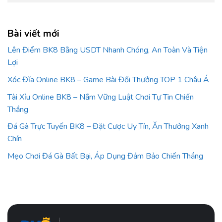
Bài viết mới
Lên Điểm BK8 Bằng USDT Nhanh Chóng, An Toàn Và Tiện
Lợi
Xóc Đĩa Online BK8 – Game Bài Đổi Thưởng TOP 1 Châu Á
Tài Xỉu Online BK8 – Nắm Vững Luật Chơi Tự Tin Chiến
Thắng
Đá Gà Trực Tuyến BK8 – Đặt Cược Uy Tín, Ăn Thưởng Xanh
Chín
Mẹo Chơi Đá Gà Bất Bại, Áp Dụng Đảm Bảo Chiến Thắng