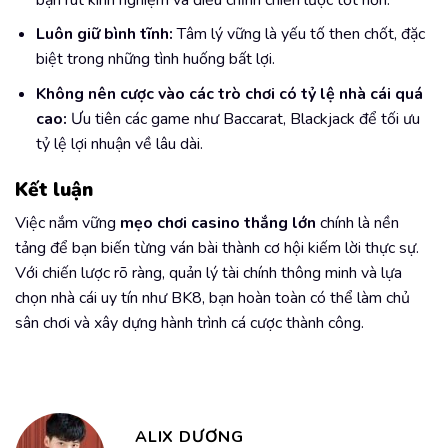
Luôn giữ bình tĩnh:
Tâm lý vững là yếu tố then chốt, đặc
biệt trong những tình huống bất lợi.
Không nên cược vào các trò chơi có tỷ lệ nhà cái quá
cao:
Ưu tiên các game như Baccarat, Blackjack để tối ưu
tỷ lệ lợi nhuận về lâu dài.
Kết luận
Việc nắm vững
mẹo chơi casino thắng lớn
chính là nền
tảng để bạn biến từng ván bài thành cơ hội kiếm lời thực sự.
Với chiến lược rõ ràng, quản lý tài chính thông minh và lựa
chọn nhà cái uy tín như BK8, bạn hoàn toàn có thể làm chủ
sân chơi và xây dựng hành trình cá cược thành công.
ALIX DƯƠNG